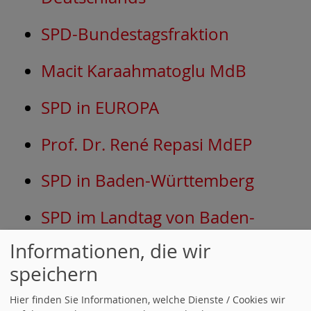
SPD-Bundestagsfraktion
Macit Karaahmatoglu MdB
SPD in EUROPA
Prof. Dr. René Repasi MdEP
SPD in Baden-Württemberg
SPD im Landtag von Baden-
Württemberg
Informationen, die wir
speichern
SPD im Kreis Ludwigsburg
Hier finden Sie Informationen, welche Dienste / Cookies wir