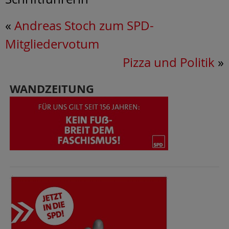
«
Andreas Stoch zum SPD-
Mitgliedervotum
Pizza und Politik
»
WANDZEITUNG