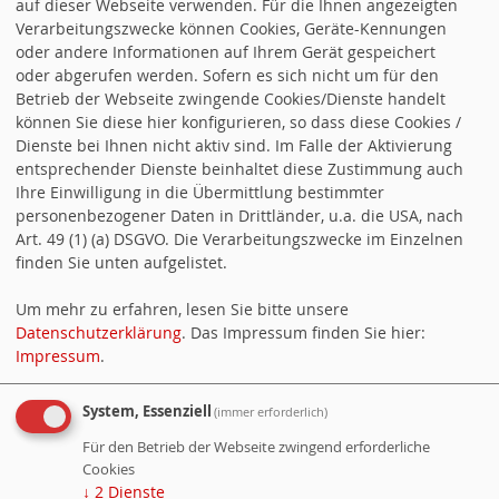
Arbeitsgemeinschaft für
auf dieser Webseite verwenden. Für die Ihnen angezeigten
Verarbeitungszwecke können Cookies, Geräte-Kennungen
Arbeitnehmerfragen (AfA) | (SPD)
oder andere Informationen auf Ihrem Gerät gespeichert
oder abgerufen werden. Sofern es sich nicht um für den
Betrieb der Webseite zwingende Cookies/Dienste handelt
Arbeitsgemeinschaft
können Sie diese hier konfigurieren, so dass diese Cookies /
Sozialdemokratischer Frauen
Dienste bei Ihnen nicht aktiv sind. Im Falle der Aktivierung
entsprechender Dienste beinhaltet diese Zustimmung auch
(ASF) | (SPD)
Ihre Einwilligung in die Übermittlung bestimmter
personenbezogener Daten in Drittländer, u.a. die USA, nach
Arbeitsgemeinschaft SPD 60 plus
Art. 49 (1) (a) DSGVO. Die Verarbeitungszwecke im Einzelnen
finden Sie unten aufgelistet.
| (SPD)
Um mehr zu erfahren, lesen Sie bitte unsere
Datenschutzerklärung
. Das Impressum finden Sie hier:
Jusos in der SPD
Impressum
.
SGK Baden-Württemberg
System, Essenziell
(immer erforderlich)
Für den Betrieb der Webseite zwingend erforderliche
VORWÄRTS
Cookies
↓
2
Dienste